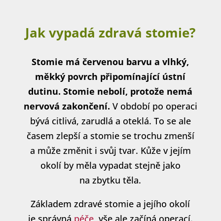
Jak vypadá zdravá stomie?
Stomie má červenou barvu a vlhký,
měkký povrch připomínající ústní
dutinu. Stomie nebolí, protože nemá
nervová zakončení.
V období po operaci
bývá citlivá, zarudlá a oteklá. To se ale
časem zlepší a stomie se trochu zmenší
a může změnit i svůj tvar. Kůže v jejím
okolí by měla vypadat stejně jako
na zbytku těla.
Základem zdravé stomie a jejího okolí
je správná
péče,
vše ale začíná operací.