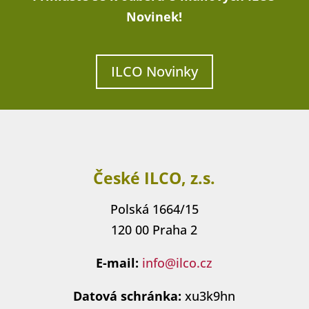
Novinek!
ILCO Novinky
České ILCO, z.s.
Polská 1664/15
120 00 Praha 2
E-mail:
info@ilco.cz
Datová schránka:
xu3k9hn