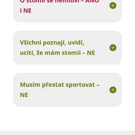
O stomii se nemluví – ANO
i NE
Všichni poznají, uvidí,
ucítí, že mám stomii – NE
Musím přestat sportovat –
NE