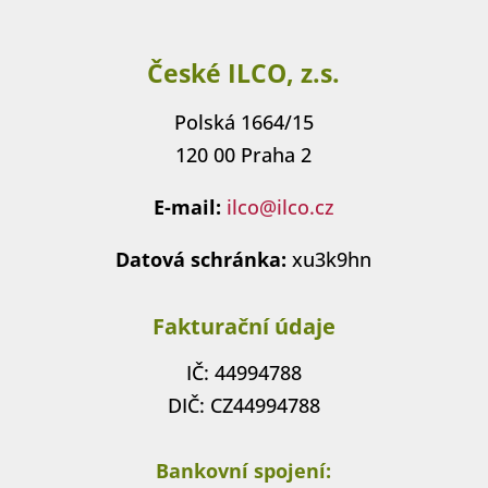
České ILCO, z.s.
Polská 1664/15
120 00 Praha 2
E-mail:
ilco@ilco.cz
Datová schránka:
xu3k9hn
Fakturační údaje
IČ: 44994788
DIČ: CZ44994788
Bankovní spojení: