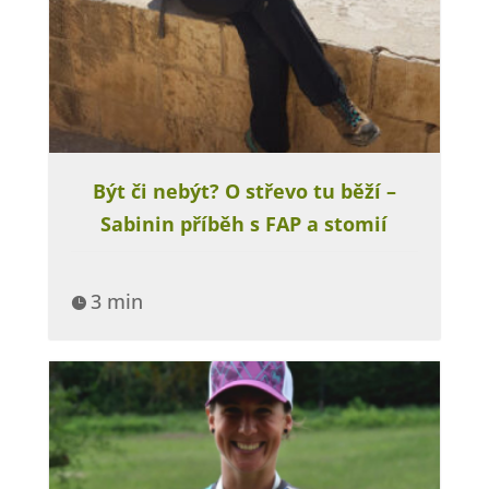
Být či nebýt? O střevo tu běží –
Sabinin příběh s FAP a stomií
3 min
