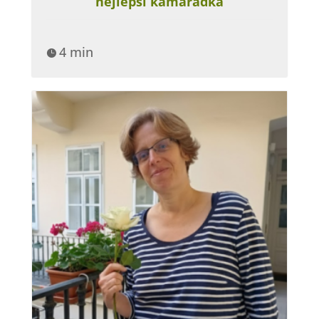
nejlepší kamarádka
4 min
