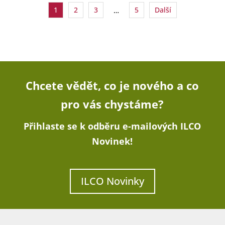
1
2
3
5
Další
…
Chcete vědět, co je nového a co
pro vás chystáme?
Přihlaste se k odběru e-mailových ILCO
Novinek!
ILCO Novinky