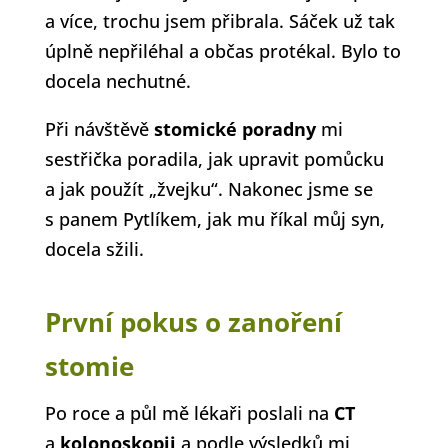
a více, trochu jsem přibrala. Sáček už tak
úplně nepřiléhal a občas protékal. Bylo to
docela nechutné.
Při návštěvě
stomické poradny
mi
sestřička poradila, jak upravit pomůcku
a jak použít „žvejku“. Nakonec jsme se
s panem Pytlíkem, jak mu říkal můj syn,
docela sžili.
První pokus o zanoření
stomie
Po roce a půl mě lékaři poslali na
CT
a
kolonoskopii
a podle výsledků mi