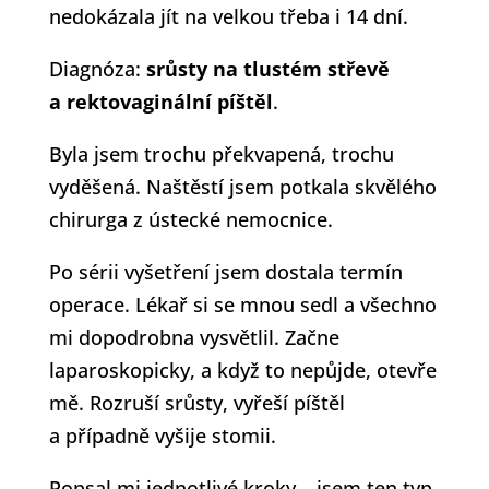
nedokázala jít na velkou třeba i 14 dní.
Diagnóza:
srůsty na tlustém střevě
a rektovaginální píštěl
.
Byla jsem trochu překvapená, trochu
vyděšená. Naštěstí jsem potkala skvělého
chirurga z ústecké nemocnice.
Po sérii vyšetření jsem dostala termín
operace. Lékař si se mnou sedl a všechno
mi dopodrobna vysvětlil. Začne
laparoskopicky, a když to nepůjde, otevře
mě. Rozruší srůsty, vyřeší píštěl
a případně vyšije stomii.
Popsal mi jednotlivé kroky – jsem ten typ,