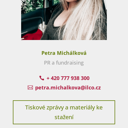
Petra Michálková
PR a fundraising
+ 420 777 938 300

petra.michalkova@ilco.cz

Tiskové zprávy a materiály ke
stažení