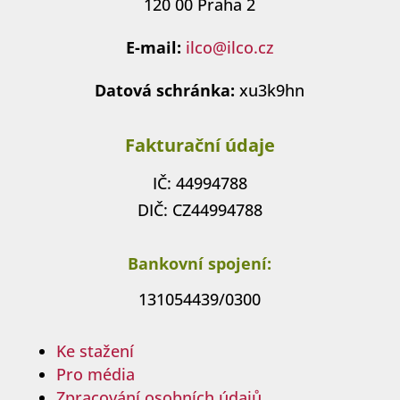
120 00 Praha 2
E-mail:
ilco@ilco.cz
Datová schránka:
xu3k9hn
Fakturační údaje
IČ: 44994788
DIČ: CZ44994788
Bankovní spojení:
131054439/0300
Ke stažení
Pro média
Zpracování osobních údajů