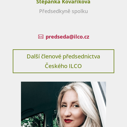
Štěpánka Kovaříková
Předsedkyně spolku
predseda@ilco.cz

Další členové předsednictva
Českého ILCO