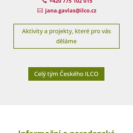
+420 775 102 015

jana.gavlas@ilco.cz

Aktivity a projekty, které pro vás
děláme
Celý tým Českého ILCO