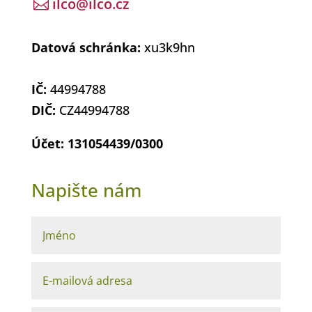
ilco@ilco.cz

Datová schránka:
xu3k9hn
IČ:
44994788
DIČ:
CZ44994788
Účet:
131054439/0300
Napište nám