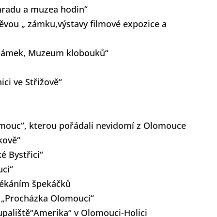
„hradu a muzea hodin“
ěvou „ zámku,výstavy filmové expozice a
i „zámek, Muzeum klobouků“
ici ve Střižově“
lomouc“, kterou pořádali nevidomí z Olomouce
íkově“
é Bystřici“
uci“
opékáním špekáčků
m „Procházka Olomoucí“
upaliště“Amerika“ v Olomouci-Holici