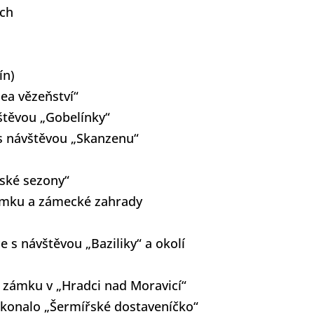
ách
ín)
ea vězeňství“
vštěvou „Gobelínky“
s návštěvou „Skanzenu“
ňské sezony“
zámku a zámecké zahrady
 s návštěvou „Baziliky“ a okolí
u zámku v „Hradci nad Moravicí“
 konalo „Šermířské dostaveníčko“