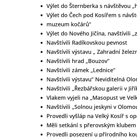
Výlet do Šternberka s návštěvou 
Výlet do Čech pod Kosířem s návšt
muzeum kočárů“
Výlet do Nového Jičína, navštívil
Navštívili Radíkovskou pevnost
Navštívili výstavu „ Zahradní železn
Navštívili hrad „Bouzov“
Navštívili zámek „Lednice“
Navštívili výstavu“ Neviditelná O
Navštívili „Řezbářskou galerii v Jiř
Vlakem vyjeli na „Masopust ve Velk
Navštívili „Solnou jeskyni v Olomo
Provedli vyšláp na Velký Kosíř s 
Měli setkání s přerovským klube
Provedli posezení u přírodního ko