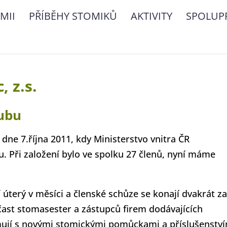
MII
PŘÍBĚHY STOMIKŮ
AKTIVITY
SPOLUP
 z.s.
lubu
ne 7.října 2011, kdy Ministerstvo vnitra ČR
. Při založení bylo ve spolku 27 členů, nyní máme
úterý v měsíci a členské schůze se konají dvakrát z
čast stomasester a zástupců firem dodávajících
ují s novými stomickými pomůckami a příslušenstv