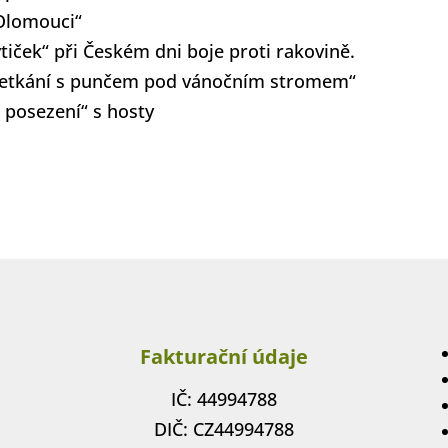
 Olomouci“
ytiček“ při Českém dni boje proti rakovině.
setkání s punčem pod vánočním stromem“
posezení“ s hosty
Fakturační údaje
IČ: 44994788
DIČ: CZ44994788