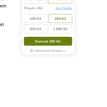
ěhem
oti
n