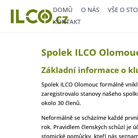
DOMŮ
O NÁS
VŠE O STO
KONTAKT
Spolek ILCO Olomouc,
Základní informace o k
Spolek ILCO Olomouc formálně vnikl d
zaregistrovalo stanovy našeho spolku
okolo 30 členů.
Neformálně se scházíme každé první 
rok. Pravidlem členských schůzí je ú
stomické pomůcky, kteří nás seznam