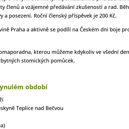
ty členů a vzájemné předávání zkušeností a rad. B
 a posezení. Roční členský příspěvek je 200 Kč.
vině Praha a aktivně se podílí na Českém dni boje pr
tomaporadna, kterou můžeme kdykoliv ve všední de
nezbytných stomických pomůcek.
plynulém období
ži
eskyně Teplice nad Bečvou
ha)