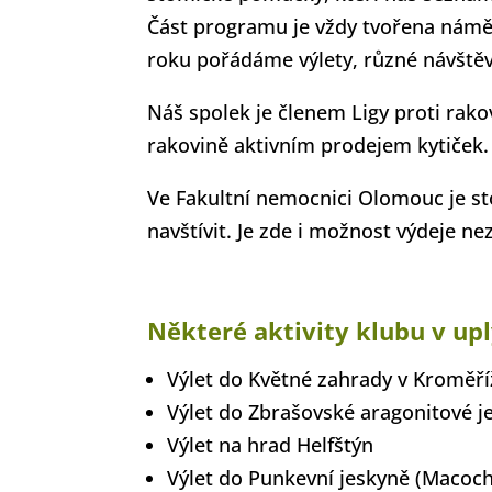
Část programu je vždy tvořena námě
roku pořádáme výlety, různé návštěvy
Náš spolek je členem Ligy proti rako
rakovině aktivním prodejem kytiček.
Ve Fakultní nemocnici Olomouc je s
navštívit. Je zde i možnost výdeje 
Některé aktivity klubu v u
Výlet do Květné zahrady v Kroměří
Výlet do Zbrašovské aragonitové j
Výlet na hrad Helfštýn
Výlet do Punkevní jeskyně (Macoc