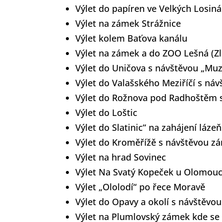
Výlet do papíren ve Velkých Losin
Výlet na zámek Strážnice
Výlet kolem Baťova kanálu
Výlet na zámek a do ZOO Lešná (Zl
Výlet do Uničova s návštěvou „Muz
Výlet do Valašského Meziříčí s ná
Výlet do Rožnova pod Radhoštěm 
Výlet do Loštic
Výlet do Slatinic“ na zahájení láze
Výlet do Kroměřížě s návštěvou 
Výlet na hrad Sovinec
Výlet Na Svatý Kopeček u Olomouce
Výlet „Ololodí“ po řece Moravě
Výlet do Opavy a okolí s návštěvo
Výlet na Plumlovský zámek kde se