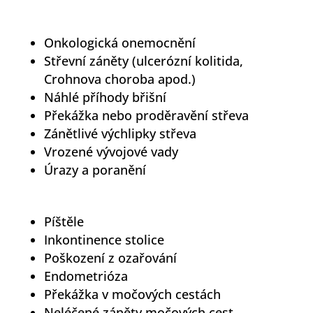
Onkologická onemocnění
Střevní záněty (ulcerózní kolitida,
Crohnova choroba apod.)
Náhlé příhody břišní
Překážka nebo proděravění střeva
Zánětlivé výchlipky střeva
Vrozené vývojové vady
Úrazy a poranění
Píštěle
Inkontinence stolice
Poškození z ozařování
Endometrióza
Překážka v močových cestách
Neléčené záněty močových cest