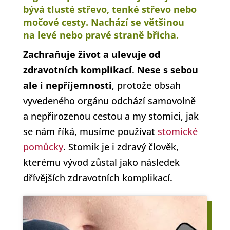
bývá tlusté střevo, tenké střevo nebo
močové cesty. Nachází se většinou
na levé nebo pravé straně břicha.
Zachraňuje život a ulevuje od
zdravotních komplikací
.
Nese s sebou
ale i nepříjemnosti
, protože obsah
vyvedeného orgánu odchází samovolně
a nepřirozenou cestou a my stomici, jak
se nám říká, musíme používat
stomické
pomůcky
. Stomik je i zdravý člověk,
kterému vývod zůstal jako následek
dřívějších zdravotních komplikací.