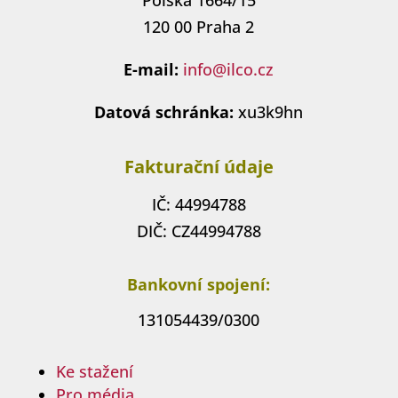
Polská 1664/15
120 00 Praha 2
E-mail:
info@ilco.cz
Datová schránka:
xu3k9hn
Fakturační údaje
IČ: 44994788
DIČ: CZ44994788
Bankovní spojení:
131054439/0300
Ke stažení
Pro média