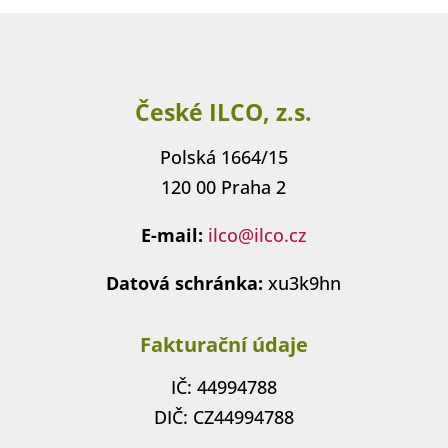
České ILCO, z.s.
Polská 1664/15
120 00 Praha 2
E-mail:
ilco@ilco.cz
Datová schránka:
xu3k9hn
Fakturační údaje
IČ: 44994788
DIČ: CZ44994788