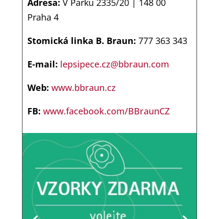
Adresa:
V Parku 2335/20 | 148 00
Praha 4
Stomická linka B. Braun:
777 363 343
E-mail:
lepsipece.cz@bbraun.com
Web:
www.bbraun.cz
FB:
www.facebook.com/BBraunCZ