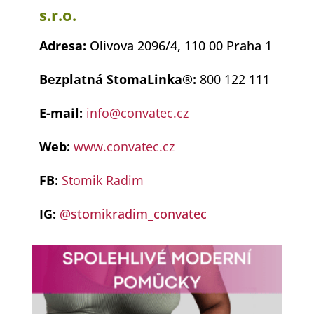
s.r.o.
Adresa:
Olivova 2096/4, 110 00 Praha 1
Bezplatná
StomaLinka®:
800 122 111
E-mail:
info@convatec.cz
Web:
www.convatec.cz
FB:
Stomik Radim
IG:
@stomikradim_convatec