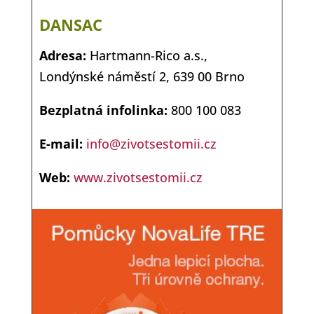
DANSAC
Adresa:
Hartmann-Rico a.s.,
Londýnské náměstí 2, 639 00 Brno
Bezplatná infolinka:
800 100 083
E-mail:
info@zivotsestomii.cz
Web:
www.zivotsestomii.cz