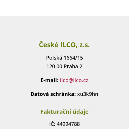
České ILCO, z.s.
Polská 1664/15
120 00 Praha 2
E-mail:
ilco@ilco.cz
Datová schránka:
xu3k9hn
Fakturační údaje
IČ: 44994788