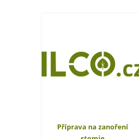
Příprava na zanoření
stomie