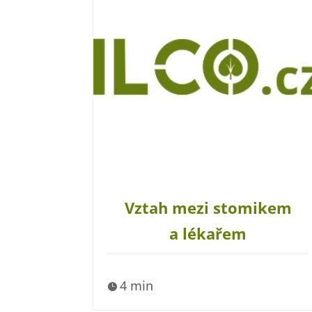
Vztah mezi stomikem
a lékařem
4 min
