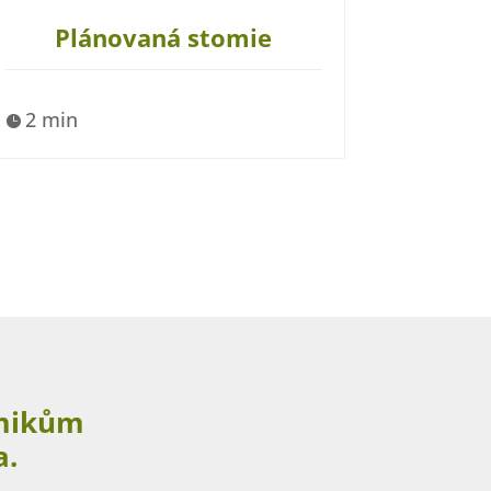
Plánovaná stomie
2 min

omikům
a.