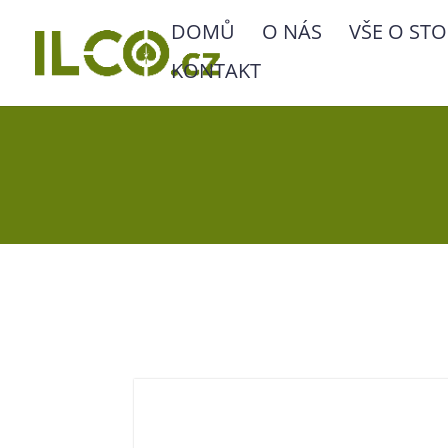
DOMŮ
O NÁS
VŠE O STO
KONTAKT