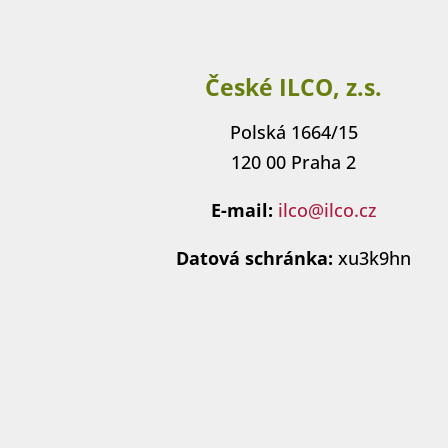
České ILCO, z.s.
Polská 1664/15
120 00 Praha 2
E-mail:
ilco@ilco.cz
Datová schránka:
xu3k9hn