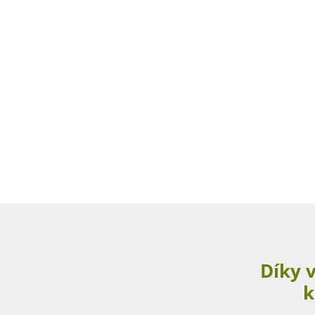
Díky 
k