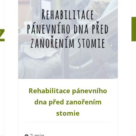
Rehabilitace pánevního
dna před zanořením
stomie
2 min
