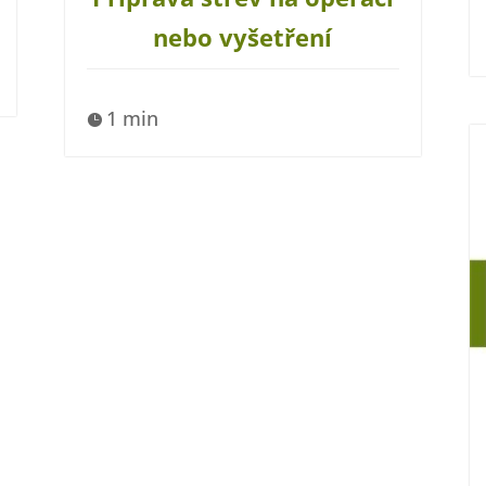
nebo vyšetření
1 min
