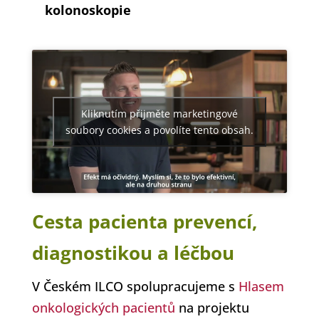
kolonoskopie
Kliknutím přijměte marketingové
soubory cookies a povolíte tento obsah.
Cesta pacienta prevencí,
diagnostikou a léčbou
V Českém ILCO spolupracujeme s
Hlasem
onkologických pacientů
na projektu