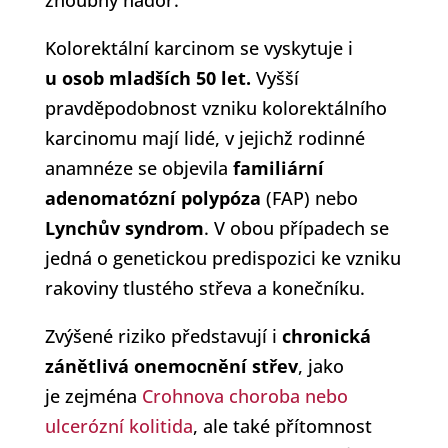
zhoubný nádor.
Kolorektální karcinom se vyskytuje i
u osob mladších 50 let.
Vyšší
pravděpodobnost vzniku kolorektálního
karcinomu mají lidé, v jejichž rodinné
anamnéze se objevila
familiární
adenomatózní polypóza
(FAP) nebo
Lynchův syndrom
. V obou případech se
jedná o genetickou predispozici ke vzniku
rakoviny tlustého střeva a konečníku.
Zvýšené riziko představují i
chronická
zánětlivá onemocnění střev
, jako
je zejména
Crohnova choroba nebo
ulcerózní kolitida
, ale také přítomnost