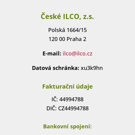
České ILCO, z.s.
Polská 1664/15
120 00 Praha 2
E-mail:
ilco@ilco.cz
Datová schránka:
xu3k9hn
Fakturační údaje
IČ: 44994788
DIČ: CZ44994788
Bankovní spojení: