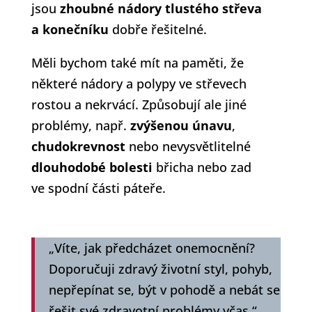
jsou
zhoubné nádory tlustého střeva
a konečníku
dobře řešitelné.
Měli bychom také mít na paměti, že
některé nádory a polypy ve střevech
rostou a nekrvácí. Způsobují ale jiné
problémy, např.
zvýšenou únavu
,
chudokrevnost
nebo nevysvětlitelné
dlouhodobé bolesti
břicha nebo zad
ve spodní části páteře.
„Víte, jak předcházet onemocnění?
Doporučuji zdravý životní styl, pohyb,
nepřepínat se, být v pohodě a nebát se
řešit své zdravotní problémy včas.“