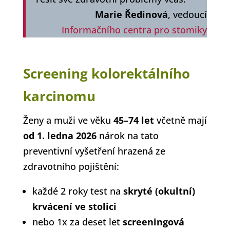
Marie Ředinová
, vedoucí
Informačního centra pro stomiky
Screening kolorektálního
karcinomu
Ženy a muži ve věku
45–⁠⁠⁠⁠⁠⁠74 let
včetně mají
od 1. ledna 2026
nárok na tato
preventivní vyšetření hrazená ze
zdravotního pojištění:
každé 2 roky test na
skryté (okultní)
krvácení ve stolici
nebo 1x za deset let
screeningová