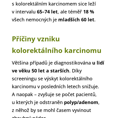
s kolorektálním karcinomem sice leží
v intervalu
65–74 let
, ale téměř
18 %
všech nemocných je
mladších
60 let
.
Příčiny vzniku
kolorektálního karcinomu
Většina případů je diagnostikována
u lidí
ve věku 50 let a starších
. Díky
screeningu se výskyt kolorektálního
karcinomu v posledních letech snižuje.
A naopak – zvyšuje se počet pacientů,
u kterých je odstraněn
polyp/adenom
,
z něhož by se mohl časem vyvinout