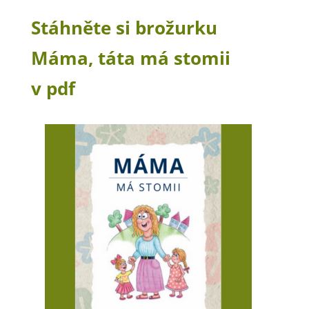
Stáhněte si brožurku
Máma, táta má stomii
v pdf