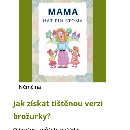
Němčina
Jak získat tištěnou verzi
brožurky?
O brožuru můžete požádat