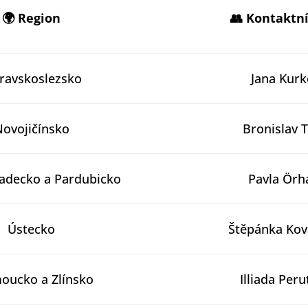
🌍 Region
👥
Kontaktní
ravskoslezsko
Jana Kur
Novojičínsko
Bronislav 
adecko a Pardubicko
Pavla Örh
Ústecko
Štěpánka Kov
oucko a Zlínsko
Illiada Per