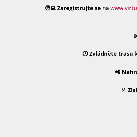
🧑‍💻 Zaregistrujte se
na
www.virtu
🕓 Zvládněte trasu
k
📲 Nahr
🏅
Zís