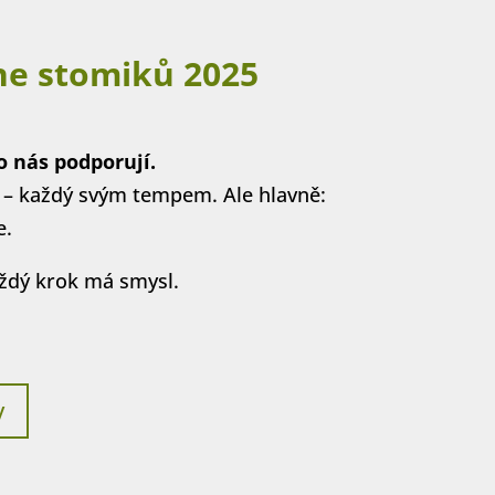
ne stomiků 2025
o nás podporují.
 – každý svým tempem. Ale hlavně:
e.
každý krok má smysl.
y