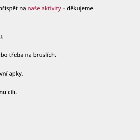
přispět na
naše aktivity
– děkujeme.
u.
ebo třeba na bruslích.
vní apky.
u cíli.