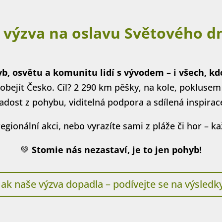
 výzva na oslavu Světového d
, osvětu a komunitu lidí s vývodem – i všech, kd
bejít Česko. Cíl? 2 290 km pěšky, na kole, poklusem
adost z pohybu, viditelná podpora a sdílená inspirac
regionální akci, nebo vyrazíte sami z pláže či hor – 
💚
Stomie nás nezastaví, je to jen pohyb!
Jak naše výzva dopadla – podívejte se na výsledk