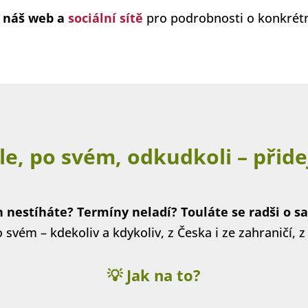
e náš web a
sociální sítě
pro podrobnosti o konkrétn
le, po svém, odkudkoli – přide
 nestíháte? Termíny neladí? Touláte se radši o 
 svém – kdekoliv a kdykoliv, z Česka i ze zahraničí, z 
💡 Jak na to?