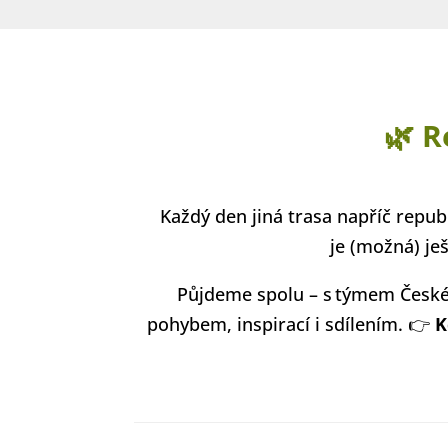
🌿 R
Každý den jiná trasa napříč repub
je (možná) je
Půjdeme spolu – s týmem Českéh
pohybem, inspirací i sdílením. 👉
K