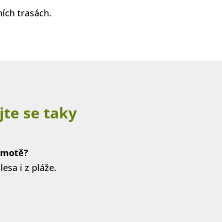
ích trasách.
jte se taky
samotě?
lesa i z pláže.