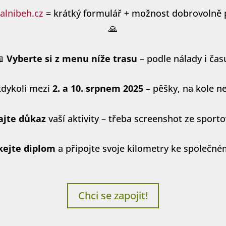
alnibeh.cz
= krátký formulář + možnost dobrovolně 
🙏
📖
Vyberte si z menu níže trasu
– podle nálady i čas
dykoli mezi
2. a 10. srpnem 2025
– pěšky, na kole n
ajte důkaz
vaší aktivity – třeba screenshot ze sporto
kejte diplom
a připojte svoje kilometry ke společném
Chci se zapojit!