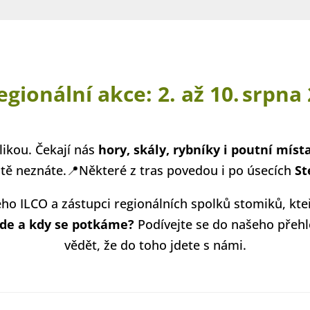
egionální akce: 2. až 10. srpna
likou. Čekají nás
hory, skály, rybníky i poutní míst
ště neznáte.📍Některé z tras povedou i po úsecích
St
o ILCO a zástupci regionálních spolků stomiků, kteří
de a kdy se potkáme?
Podívejte se do našeho přehl
vědět, že do toho jdete s námi.