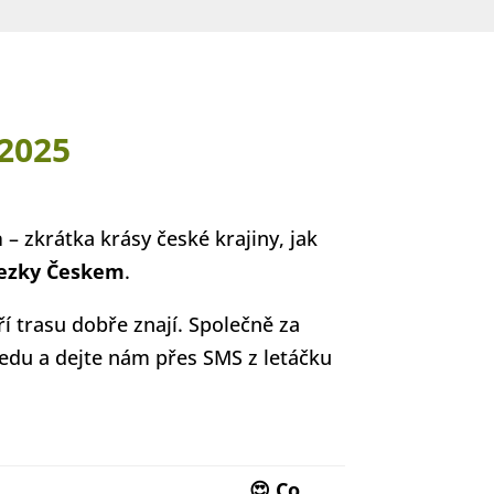
 2025
a
– zkrátka krásy české krajiny, jak
ezky Českem
.
 trasu dobře znají. Společně za
edu a dejte nám přes SMS z letáčku
😍 Co