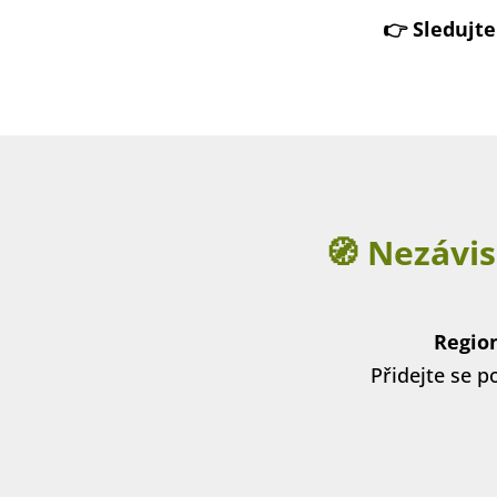
👉 Sledujt
🧭 Nezávis
Region
Přidejte se po