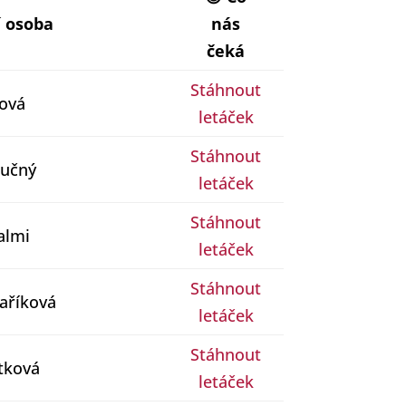
 osoba
nás
čeká
Stáhnout
ková
letáček
Stáhnout
Tučný
letáček
Stáhnout
almi
letáček
Stáhnout
aříková
letáček
Stáhnout
utková
letáček