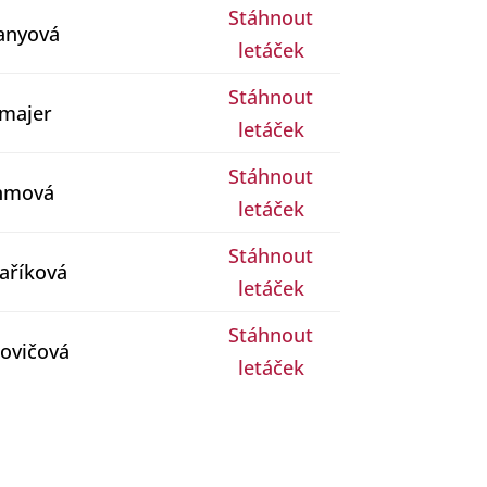
Stáhnout
ranyová
letáček
Stáhnout
lmajer
letáček
Stáhnout
hmová
letáček
Stáhnout
aříková
letáček
Stáhnout
kovičová
letáček