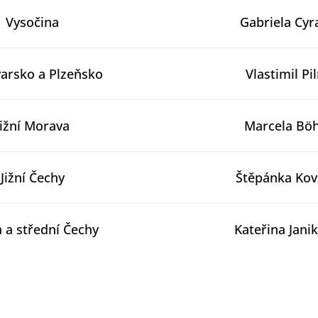
Vysočina
Gabriela Cy
varsko a Plzeňsko
Vlastimil Pi
Jižní Morava
Marcela Bö
Jižní Čechy
Štěpánka Kov
 a střední Čechy
Kateřina Jani