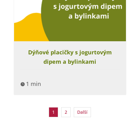
Dýňové placičky s jogurtovým
dipem a bylinkami
1 min

1
2
Další