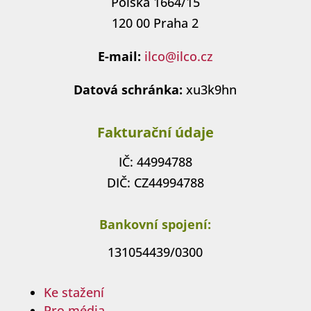
Polská 1664/15
120 00 Praha 2
E-mail:
ilco@ilco.cz
Datová schránka:
xu3k9hn
Fakturační údaje
IČ: 44994788
DIČ: CZ44994788
Bankovní spojení:
131054439/0300
Ke stažení
Pro média