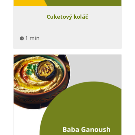
Cuketový koláč
1 min
