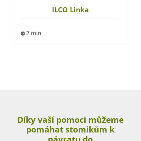
ILCO Linka
2 min

Díky vaší pomoci můžeme
pomáhat stomikům k
návratu do