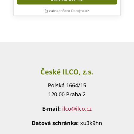
České ILCO, z.s.
Polská 1664/15
120 00 Praha 2
E-mail:
ilco@ilco.cz
Datová schránka:
xu3k9hn