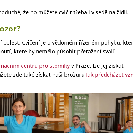
noduché, že ho můžete cvičit třeba i v sedě na židli.
 pozor?
bí bolest. Cvičení je o vědomém řízeném pohybu, kte
utí, které by nemělo působit přetažení svalů.
rmačním centru pro stomiky
v Praze, lze jej získat
ůžete zde také získat naši brožuru
Jak předcházet vz