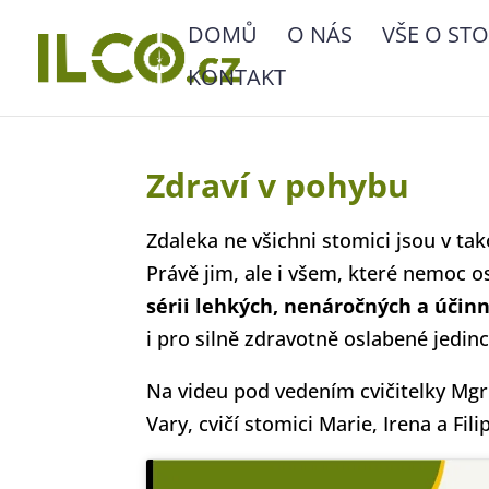
DOMŮ
O NÁS
VŠE O STO
KONTAKT
Zdraví v pohybu
Zdaleka ne všichni stomici jsou v ta
Právě jim, ale i všem, které nemoc o
sérii lehkých, nenáročných a účinn
i pro silně zdravotně oslabené jedinc
Na videu pod vedením cvičitelky Mgr
Vary, cvičí stomici Marie, Irena a Fil