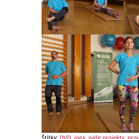
Štítky:
DVD
,
joga
,
naše projekty
,
proj