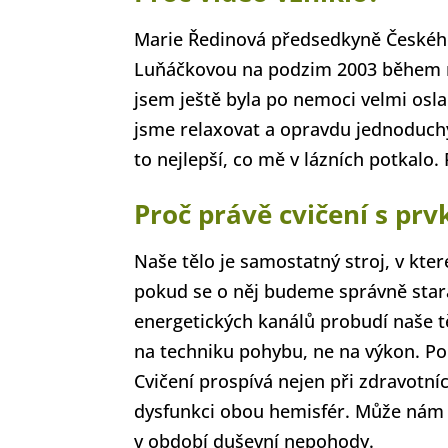
Marie Ředinová předsedkyně Českého 
Luňáčkovou na podzim 2003 během m
jsem ještě byla po nemoci velmi oslab
jsme relaxovat a opravdu jednoduchý
to nejlepší, co mě v lázních potkalo
Proč právě cvičení s prv
Naše tělo je samostatný stroj, v k
pokud se o něj budeme správně star
energetických kanálů probudí naše t
na techniku pohybu, ne na výkon. P
Cvičení prospívá nejen při zdravotn
dysfunkci obou hemisfér. Může nám 
v období duševní nepohody.