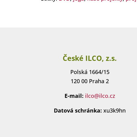
České ILCO, z.s.
Polská 1664/15
120 00 Praha 2
E-mail:
ilco@ilco.cz
Datová schránka:
xu3k9hn