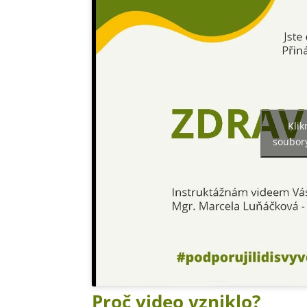
Kli
soubory
Proč video vzniklo?