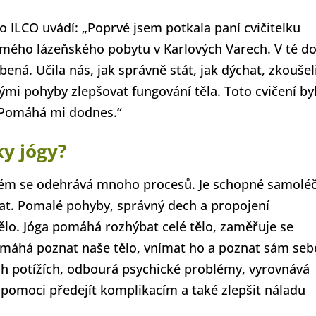
ILCO uvádí: „Poprvé jsem potkala paní cvičitelku
ého lázeňského pobytu v Karlových Varech. V té d
ená. Učila nás, jak správně stát, jak dýchat, zkoušel
mi pohyby zlepšovat fungování těla. Toto cvičení by
. Pomáhá mi dodnes.“
ky jógy?
terém se odehrává mnoho procesů. Je schopné samolé
at. Pomalé pohyby, správný dech a propojení
ělo. Jóga pomáhá rozhýbat celé tělo, zaměřuje se
omáhá poznat naše tělo, vnímat ho a poznat sám seb
ích potížích, odbourá psychické problémy, vyrovnává
pomoci předejít komplikacím a také zlepšit náladu