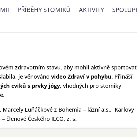
MII
PŘÍBĚHY STOMIKŮ
AKTIVITY
SPOLUP
kovém zdravotním stavu, aby mohli aktivně sportovat
slabila, je věnováno
video Zdraví v pohybu.
Přináší
ých cviků s prvky jógy,
vhodných pro stomiky
e.
. Marcely Luňáčkové z Bohemia – lázní a.s., Karlovy
ip – členové Českého ILCO, z. s.