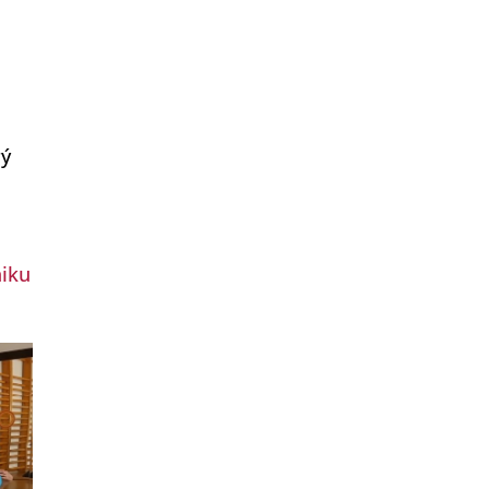
rý
niku