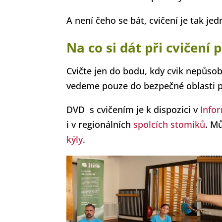
A není čeho se bát, cvičení je tak jed
Na co si dát při cvičení
Cvičte jen do bodu, kdy cvik nepůso
vedeme pouze do bezpečné oblasti pn
DVD s cvičením je k dispozici v
Info
i v regionálních
spolcích stomiků
. M
kýly
.