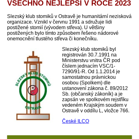
VŠECHNO NEJLEPŠÍ V ROCE 2023
Slezský klub stomiků v Ostravě je humanitární nezisková
organizace. Vznikl v červnu 1991 a sdružuje lidi
postižené stomií (vývodem střeva). U většiny
postižených bylo tímto způsobem řešeno nádorové
onemocnění tlustého střeva či konečníku.
Slezský klub stomiků byl
registrován 30.7.1991 na
Ministerstvu vnitra ČR pod
číslem jednacím VSC/1-
7290/91-R. Od 1.1.2014 je
samostatnou právnickou
osobou (Spolkem) dle
ustanovení zákona č. 89/2012
Sb. (občanský zákoník) a je
zapsán ve spolkovém rejstříku
vedeném Krajským soudem v
Ostravě v oddílu L, vložce 766.
České ILCO