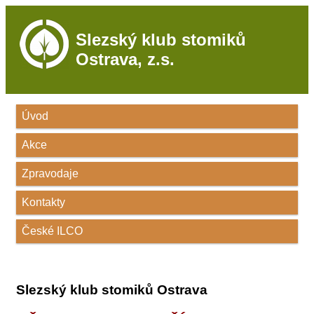
Slezský klub stomiků
Ostrava, z.s.
Úvod
Akce
Zpravodaje
Kontakty
České ILCO
Slezský klub stomiků Ostrava